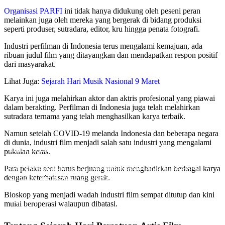
Organisasi PARFI
ini tidak hanya didukung oleh peseni peran
melainkan juga oleh mereka yang bergerak di bidang produksi
seperti produser, sutradara, editor, kru hingga penata fotografi.
Industri perfilman di Indonesia terus mengalami kemajuan, ada
ribuan judul film yang ditayangkan dan mendapatkan respon positif
dari masyarakat.
Lihat Juga:
Sejarah Hari Musik Nasional 9 Maret
Karya ini juga melahirkan aktor dan aktris profesional yang piawai
dalam berakting. Perfilman di Indonesia juga telah melahirkan
sutradara ternama yang telah menghasilkan karya terbaik.
Namun setelah COVID-19 melanda Indonesia dan beberapa negara
di dunia, industri film menjadi salah satu industri yang mengalami
Hari Persatuan Artis Film Indonesia
pukulan keras.
Hari Persatuan Artis Film Indonesia Selalu diperingati setiap
Para pelaku seni harus berjuang untuk menghadirkan berbagai karya
tanggal 1 maret setiap tahunnya – Setiap tanggal 10 Maret,
dengan keterbatasan ruang gerak.
Indonesia selalu memperingati hari lahirnya Persatuan Artis Film
Bioskop yang menjadi wadah industri film sempat ditutup dan kini
Indonesia (PAR
Oleh Endik Eko
mulai beroperasi walaupun dibatasi.
Pada Mar 1, 2024