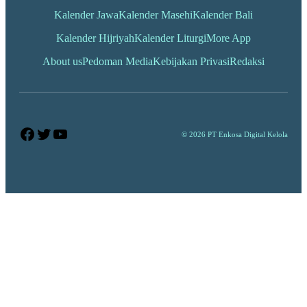
Kalender Jawa
Kalender Masehi
Kalender Bali
Kalender Hijriyah
Kalender Liturgi
More App
About us
Pedoman Media
Kebijakan Privasi
Redaksi
Facebook
Twitter
YouTube
© 2026 PT Enkosa Digital Kelola