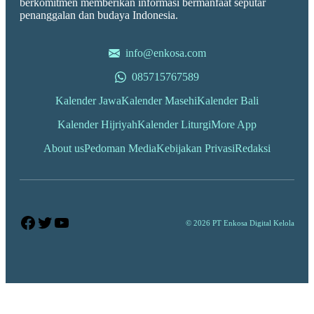
berkomitmen memberikan informasi bermanfaat seputar
penanggalan dan budaya Indonesia.
info@enkosa.com
085715767589
Kalender Jawa
Kalender Masehi
Kalender Bali
Kalender Hijriyah
Kalender Liturgi
More App
About us
Pedoman Media
Kebijakan Privasi
Redaksi
Facebook
Twitter
YouTube
© 2026 PT Enkosa Digital Kelola