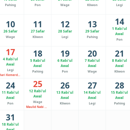
Pahing
Pon
Wage
Kliwon
Legi
14
10
11
12
13
1 Rabi'ul
26 Safar
27 Safar
28 Safar
29 Safar
Awal
Wage
Kliwon
Legi
Pahing
Pon
17
18
19
20
21
4 Rabi'ul
5 Rabi'ul
6 Rabi'ul
7 Rabi'ul
8 Rabi'ul
Awal
Awal
Awal
Awal
Awal
Legi
Pahing
Pon
Wage
Kliwon
Hari Kemerdekaan RI
25
24
26
27
28
12 Rabi'ul
11 Rabi'ul
13 Rabi'ul
14 Rabi'ul
15 Rabi'ul
Awal
Awal
Awal
Awal
Awal
Wage
Pon
Kliwon
Legi
Pahing
Maulid Nabi Muhammad SAW
31
18 Rabi'ul
Awal