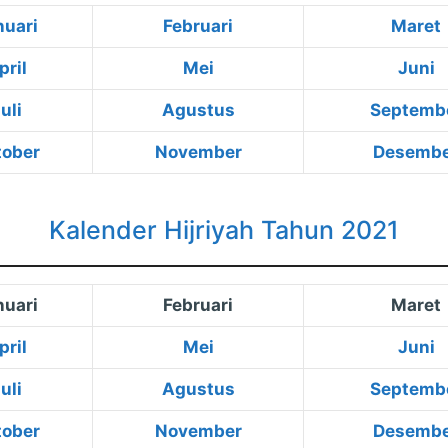
nuari
Februari
Maret
pril
Mei
Juni
uli
Agustus
Septemb
tober
November
Desemb
Kalender Hijriyah Tahun 2021
nuari
Februari
Maret
pril
Mei
Juni
uli
Agustus
Septemb
tober
November
Desemb