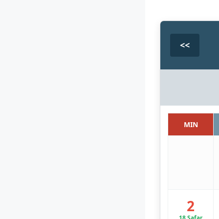
<<
MIN
2
18 Safar