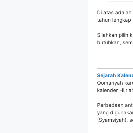
Di atas adalah
tahun lengkap
Silahkan pilih
butuhkan, semo
Sejarah Kalend
Qomariyah kare
kalender Hijria
Perbedaan anta
yang digunaka
(Syamsiyah), s