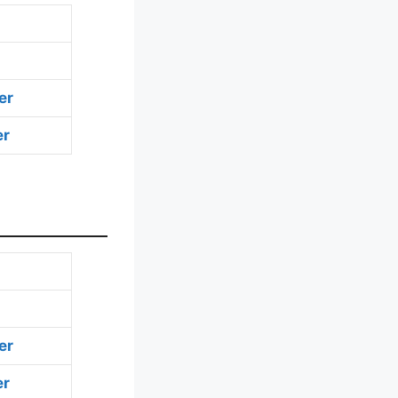
er
er
er
er