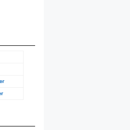
er
er