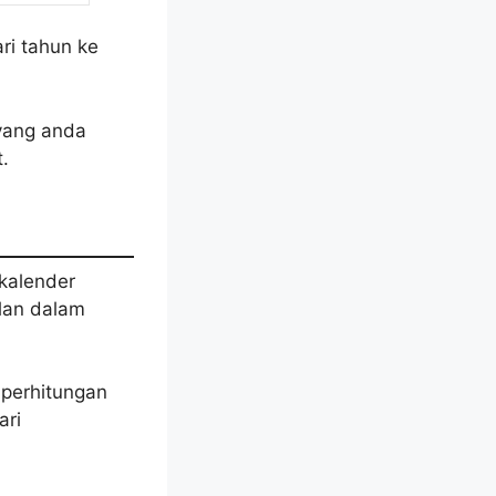
ri tahun ke
 yang anda
.
 kalender
lan dalam
 perhitungan
ari