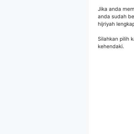
Jika anda mem
anda sudah ber
hijriyah lengka
Silahkan pilih
kehendaki.