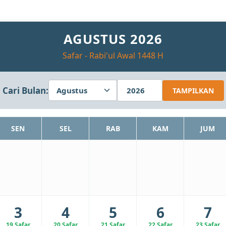
AGUSTUS 2026
Safar - Rabi'ul Awal 1448 H
Cari Bulan:
TAMPILKAN
SEN
SEL
RAB
KAM
JUM
3
4
5
6
7
19 Safar
20 Safar
21 Safar
22 Safar
23 Safar