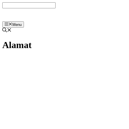
Langsung
ke
isi
Menu
Alamat