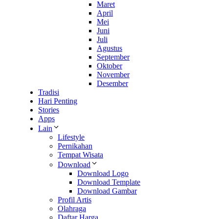
Maret
April
Mei
Juni
Juli
Agustus
September
Oktober
November
Desember
Tradisi
Hari Penting
Stories
Apps
Lain
Lifestyle
Pernikahan
Tempat Wisata
Download
Download Logo
Download Template
Download Gambar
Profil Artis
Olahraga
Daftar Harga