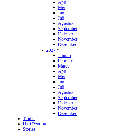
April
Mei
Juni
Juli
Agustus
September
Oktober
November
Desember
2027
Januari
Februari
Maret
April
Mei
Juni
Juli
Agustus
September
Oktober
November
Desember
Tradisi
Hari Penting
Stories