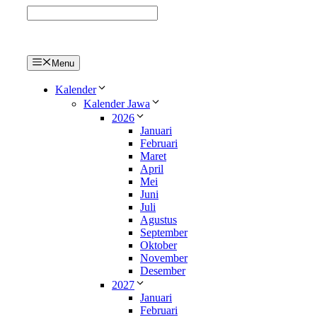
Langsung
ke
isi
Menu
Kalender
Kalender Jawa
2026
Januari
Februari
Maret
April
Mei
Juni
Juli
Agustus
September
Oktober
November
Desember
2027
Januari
Februari