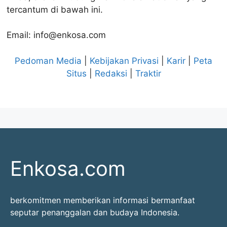
tercantum di bawah ini.
Email: info@enkosa.com
Pedoman Media
|
Kebijakan Privasi
|
Karir
|
Peta
Situs
|
Redaksi
|
Traktir
Enkosa.com
berkomitmen memberikan informasi bermanfaat
seputar penanggalan dan budaya Indonesia.