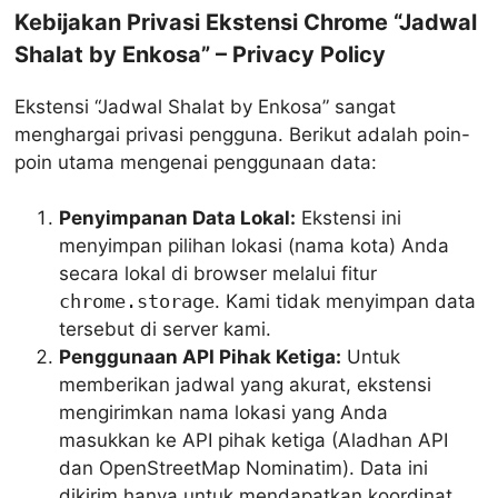
Kebijakan Privasi Ekstensi Chrome “Jadwal
Shalat by Enkosa” – Privacy Policy
Ekstensi “Jadwal Shalat by Enkosa” sangat
menghargai privasi pengguna. Berikut adalah poin-
poin utama mengenai penggunaan data:
Penyimpanan Data Lokal:
Ekstensi ini
menyimpan pilihan lokasi (nama kota) Anda
secara lokal di browser melalui fitur
chrome.storage
. Kami tidak menyimpan data
tersebut di server kami.
Penggunaan API Pihak Ketiga:
Untuk
memberikan jadwal yang akurat, ekstensi
mengirimkan nama lokasi yang Anda
masukkan ke API pihak ketiga (Aladhan API
dan OpenStreetMap Nominatim). Data ini
dikirim hanya untuk mendapatkan koordinat