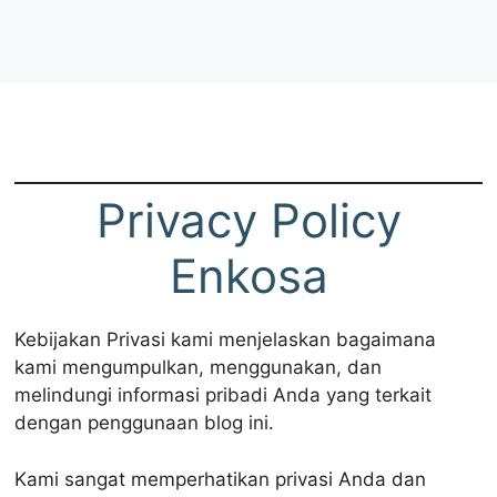
Privacy Policy
Enkosa
Kebijakan Privasi kami menjelaskan bagaimana
kami mengumpulkan, menggunakan, dan
melindungi informasi pribadi Anda yang terkait
dengan penggunaan blog ini.
Kami sangat memperhatikan privasi Anda dan