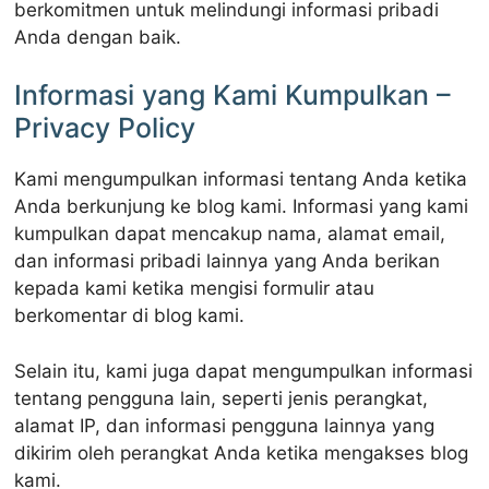
berkomitmen untuk melindungi informasi pribadi
Anda dengan baik.
Informasi yang Kami Kumpulkan –
Privacy Policy
Kami mengumpulkan informasi tentang Anda ketika
Anda berkunjung ke blog kami. Informasi yang kami
kumpulkan dapat mencakup nama, alamat email,
dan informasi pribadi lainnya yang Anda berikan
kepada kami ketika mengisi formulir atau
berkomentar di blog kami.
Selain itu, kami juga dapat mengumpulkan informasi
tentang pengguna lain, seperti jenis perangkat,
alamat IP, dan informasi pengguna lainnya yang
dikirim oleh perangkat Anda ketika mengakses blog
kami.