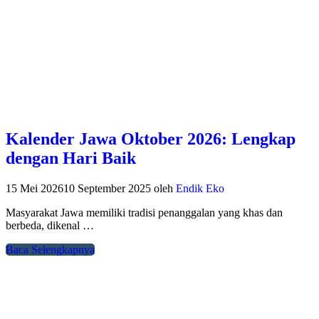
Kalender Jawa Oktober 2026: Lengkap
dengan Hari Baik
15 Mei 2026
10 September 2025
oleh
Endik Eko
Masyarakat Jawa memiliki tradisi penanggalan yang khas dan
berbeda, dikenal …
Baca Selengkapnya