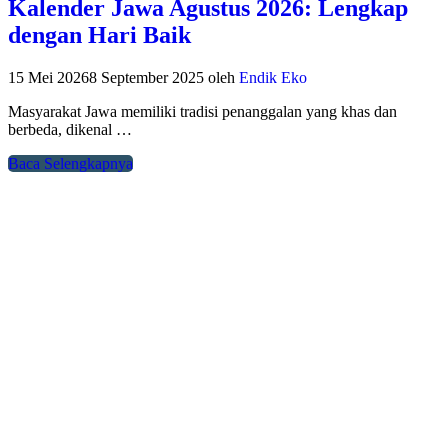
Kalender Jawa Agustus 2026: Lengkap
dengan Hari Baik
15 Mei 2026
8 September 2025
oleh
Endik Eko
Masyarakat Jawa memiliki tradisi penanggalan yang khas dan
berbeda, dikenal …
Baca Selengkapnya