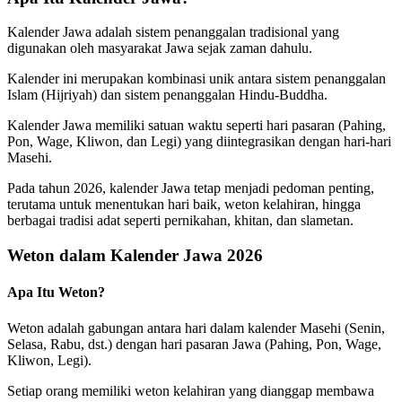
Kalender Jawa adalah sistem penanggalan tradisional yang
digunakan oleh masyarakat Jawa sejak zaman dahulu.
Kalender ini merupakan kombinasi unik antara sistem penanggalan
Islam (Hijriyah) dan sistem penanggalan Hindu-Buddha.
Kalender Jawa memiliki satuan waktu seperti hari pasaran (Pahing,
Pon, Wage, Kliwon, dan Legi) yang diintegrasikan dengan hari-hari
Masehi.
Pada tahun 2026, kalender Jawa tetap menjadi pedoman penting,
terutama untuk menentukan hari baik, weton kelahiran, hingga
berbagai tradisi adat seperti pernikahan, khitan, dan slametan.
Weton dalam Kalender Jawa 2026
Apa Itu Weton?
Weton adalah gabungan antara hari dalam kalender Masehi (Senin,
Selasa, Rabu, dst.) dengan hari pasaran Jawa (Pahing, Pon, Wage,
Kliwon, Legi).
Setiap orang memiliki weton kelahiran yang dianggap membawa