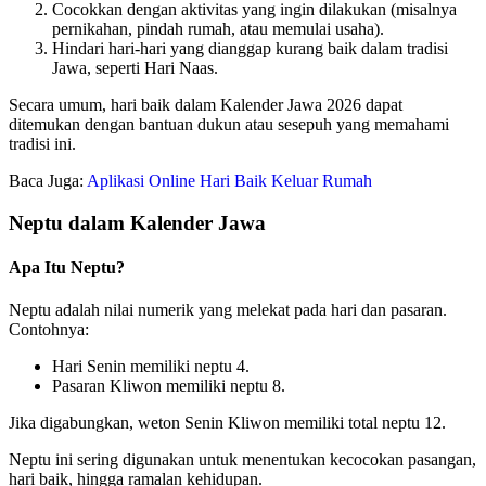
Cocokkan dengan aktivitas yang ingin dilakukan (misalnya
pernikahan, pindah rumah, atau memulai usaha).
Hindari hari-hari yang dianggap kurang baik dalam tradisi
Jawa, seperti Hari Naas.
Secara umum, hari baik dalam Kalender Jawa 2026 dapat
ditemukan dengan bantuan dukun atau sesepuh yang memahami
tradisi ini.
Baca Juga:
Aplikasi Online Hari Baik Keluar Rumah
Neptu dalam Kalender Jawa
Apa Itu Neptu?
Neptu adalah nilai numerik yang melekat pada hari dan pasaran.
Contohnya:
Hari Senin memiliki neptu 4.
Pasaran Kliwon memiliki neptu 8.
Jika digabungkan, weton Senin Kliwon memiliki total neptu 12.
Neptu ini sering digunakan untuk menentukan kecocokan pasangan,
hari baik, hingga ramalan kehidupan.