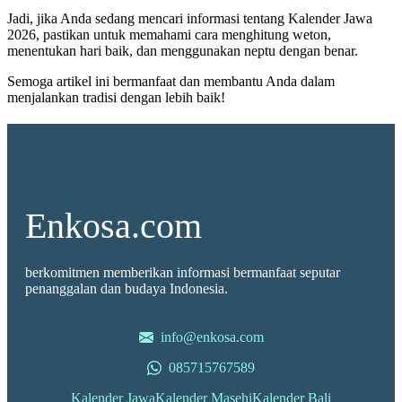
Jadi, jika Anda sedang mencari informasi tentang Kalender Jawa
2026, pastikan untuk memahami cara menghitung weton,
menentukan hari baik, dan menggunakan neptu dengan benar.
Semoga artikel ini bermanfaat dan membantu Anda dalam
menjalankan tradisi dengan lebih baik!
Enkosa.com
berkomitmen memberikan informasi bermanfaat seputar
penanggalan dan budaya Indonesia.
info@enkosa.com
085715767589
Kalender Jawa
Kalender Masehi
Kalender Bali