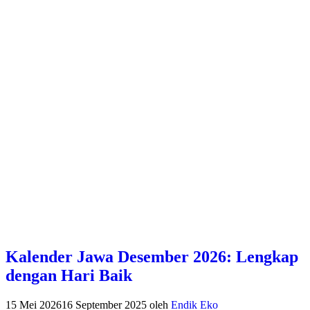
Kalender Jawa Desember 2026: Lengkap
dengan Hari Baik
15 Mei 2026
16 September 2025
oleh
Endik Eko