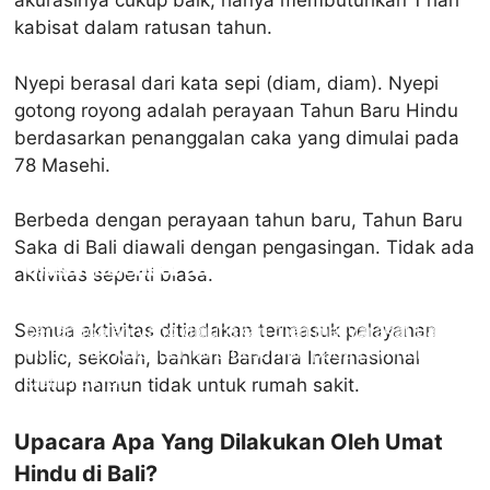
akurasinya cukup baik, hanya membutuhkan 1 hari
kabisat dalam ratusan tahun.
Nyepi berasal dari kata sepi (diam, diam). Nyepi
gotong royong adalah perayaan Tahun Baru Hindu
berdasarkan penanggalan caka yang dimulai pada
78 Masehi.
Berbeda dengan perayaan tahun baru, Tahun Baru
Saka di Bali diawali dengan pengasingan. Tidak ada
Ulasan Kalender Bali
aktivitas seperti biasa.
Ulasan Kalender Bali – Kalender Bali adalah sistem
Semua aktivitas ditiadakan termasuk pelayanan
penanggalan yang digunakan oleh masyarakat Bali,
Indonesia. Kalender ini didasarkan pada perhitungan
public, sekolah, bahkan Bandara Internasional
siklus bulan dan sistem penanggalan Hindu.
Oleh Endik Eko
ditutup namun tidak untuk rumah sakit.
Pada Mei 15, 2023
Upacara Apa Yang Dilakukan Oleh Umat
Hindu di Bali?