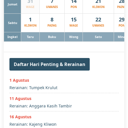
31
7
14
21
28
Jumat
WAGE
UMANIS
PON
KLIWON
PAING
1
8
15
22
29
Sabtu
KLIWON
PAING
WAGE
UMANIS
PON
Ingkel
Taru
Buku
Wong
Sato
Mina
Daftar Hari Penting & Rerainan
1 Agustus
Rerainan: Tumpek Krulut
11 Agustus
Rerainan: Anggara Kasih Tambir
16 Agustus
Rerainan: Kajeng Kliwon