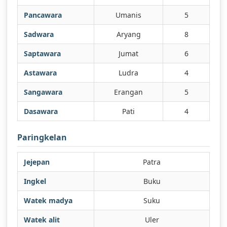
Pancawara
Umanis
5
Sadwara
Aryang
8
Saptawara
Jumat
6
Astawara
Ludra
4
Sangawara
Erangan
5
Dasawara
Pati
4
Paringkelan
Jejepan
Patra
Ingkel
Buku
Watek madya
Suku
Watek alit
Uler