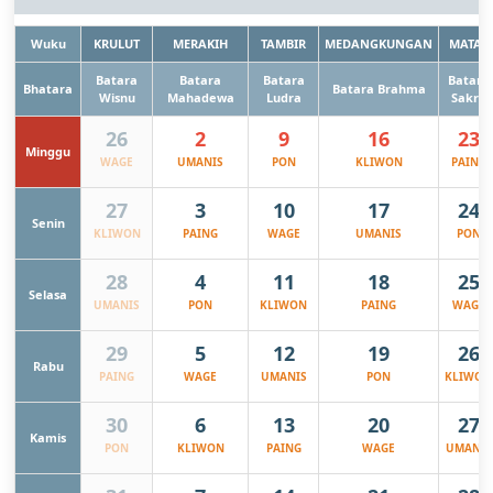
Wuku
KRULUT
MERAKIH
TAMBIR
MEDANGKUNGAN
MATAL
Batara
Batara
Batara
Batara
Bhatara
Batara Brahma
Wisnu
Mahadewa
Ludra
Sakra
26
2
9
16
23
Minggu
WAGE
UMANIS
PON
KLIWON
PAING
27
3
10
17
24
Senin
KLIWON
PAING
WAGE
UMANIS
PON
28
4
11
18
25
Selasa
UMANIS
PON
KLIWON
PAING
WAGE
29
5
12
19
26
Rabu
PAING
WAGE
UMANIS
PON
KLIWON
30
6
13
20
27
Kamis
PON
KLIWON
PAING
WAGE
UMANIS