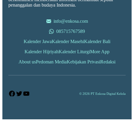
penanggalan dan budaya Indonesia.
info@enkosa.com
085715767589
Kalender Jawa
Kalender Masehi
Kalender Bali
Kalender Hijriyah
Kalender Liturgi
More App
About us
Pedoman Media
Kebijakan Privasi
Redaksi
Facebook
Twitter
YouTube
© 2026 PT Enkosa Digital Kelola