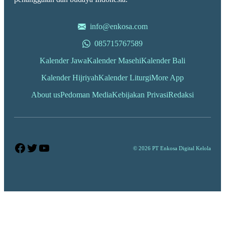
info@enkosa.com
085715767589
Kalender Jawa
Kalender Masehi
Kalender Bali
Kalender Hijriyah
Kalender Liturgi
More App
About us
Pedoman Media
Kebijakan Privasi
Redaksi
Facebook
Twitter
YouTube
© 2026 PT Enkosa Digital Kelola