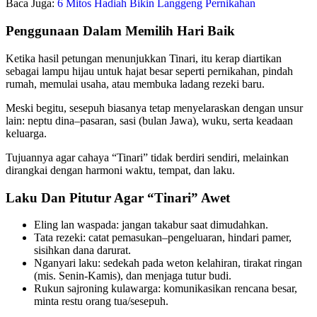
Baca Juga:
6 Mitos Hadiah Bikin Langgeng Pernikahan
Penggunaan Dalam Memilih Hari Baik
Ketika hasil petungan menunjukkan Tinari, itu kerap diartikan
sebagai lampu hijau untuk hajat besar seperti pernikahan, pindah
rumah, memulai usaha, atau membuka ladang rezeki baru.
Meski begitu, sesepuh biasanya tetap menyelaraskan dengan unsur
lain: neptu dina–pasaran, sasi (bulan Jawa), wuku, serta keadaan
keluarga.
Tujuannya agar cahaya “Tinari” tidak berdiri sendiri, melainkan
dirangkai dengan harmoni waktu, tempat, dan laku.
Laku Dan Pitutur Agar “Tinari” Awet
Eling lan waspada: jangan takabur saat dimudahkan.
Tata rezeki: catat pemasukan–pengeluaran, hindari pamer,
sisihkan dana darurat.
Nganyari laku: sedekah pada weton kelahiran, tirakat ringan
(mis. Senin-Kamis), dan menjaga tutur budi.
Rukun sajroning kulawarga: komunikasikan rencana besar,
minta restu orang tua/sesepuh.