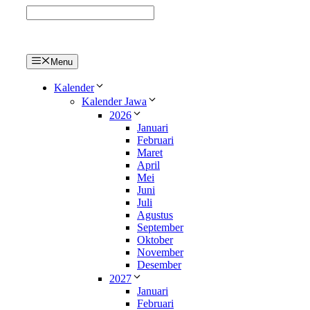
Langsung
ke
isi
Menu
Kalender
Kalender Jawa
2026
Januari
Februari
Maret
April
Mei
Juni
Juli
Agustus
September
Oktober
November
Desember
2027
Januari
Februari