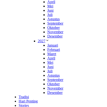
April
Mei
Juni
Juli
Agustus
September
Oktober
November
Desember
2027
Januari
Februari
Maret
April
Mei
Juni
Juli
Agustus
September
Oktober
November
Desember
Tradisi
Hari Penting
Stories