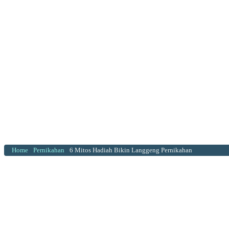
Home
Pernikahan
6 Mitos Hadiah Bikin Langgeng Pernikahan