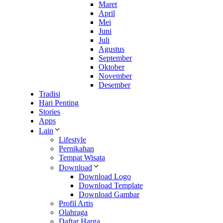
Maret
April
Mei
Juni
Juli
Agustus
September
Oktober
November
Desember
Tradisi
Hari Penting
Stories
Apps
Lain
Lifestyle
Pernikahan
Tempat Wisata
Download
Download Logo
Download Template
Download Gambar
Profil Artis
Olahraga
Daftar Harga