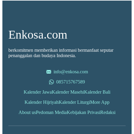
Enkosa.com
berkomitmen memberikan informasi bermanfaat seputar
penanggalan dan budaya Indonesia.
info@enkosa.com
085715767589
Kalender Jawa
Kalender Masehi
Kalender Bali
Kalender Hijriyah
Kalender Liturgi
More App
About us
Pedoman Media
Kebijakan Privasi
Redaksi