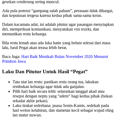
gesekan cenderung sering muncul.
Ada pula potensi “gampang salah paham”, perasaan tidak dihargai,
dan keputusan tergesa karena kedua pihak sama-sama keras.
Dalam kacamata adat, ini adalah pitutur agar pasangan menyiapkan
diri, memperkuat komunikasi, menyatukan visi rezeki, dan
memastikan restu keluarga.
Bila restu lemah atau ada luka batin yang belum selesai dari masa
lalu, hasil Pegat akan terasa lebih berat.
Baca Juga:
Hari Baik Menikah Bulan November 2026 Menurut
Primbon Jawa
Laku Dan Pitutur Untuk Hasil “Pegat”
Tata niat lan restu: pastikan restu orang tua, lakukan
rembukan keluarga agar tidak ada ganjalan.
Pilih hari baik secara teliti: selaraskan tanggal akad atau
resepsi dengan neptu yang “adem” bagi kedua pihak (bukan
sekadar akhir pekan).
Laku tirakat sederhana: puasa Senin-Kamis, sedekah pada
hari weton kelahiran, dan slametan kecil sebagai wujud eling
lan matur nuwun.