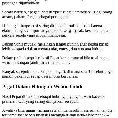
pasangan dijumlahkan.
Secara harfiah, “pegat” berarti “putus” atau “terbelah”. Bagi orang
awam, pahami Pegat sebagai peringatan.
Hubungan berpotensi sering diuji oleh konflik – baik karena
ekonomi, ego, campur tangan pihak ketiga, jarak, kesehatan, atau
perkara sepele yang mudah membesar.
Bukan vonis mutlak, melainkan lampu kuning agar kedua pihak
lebih waspada dalam menata niat, emosi, dan rencana hidup.
Dalam praktik populer, hasil Pegat kerap muncul bila total neptu
weton pasangan jatuh pada nilai tertentu.
Banyak sesepuh memakai pola bagi 6, di mana sisa 1 disebut Pegat
namun pakem di setiap daerah bisa bervariasi.
Pegat Dalam Hitungan Weton Jodoh
Hasil Pegat dimaknai sebagai hubungan yang “rawan kacekel
prahara”. Ciri yang sering diingatkan sesepuh.
Awalnya bisa manis, namun setelah memasuki masa rumah tangga –
terutama saat beban finansial meningkat atau ketika hadir anak –