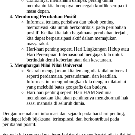
Contohnya, memahami dampak perang dunia
membantu kita berupaya mencegah konflik serupa di
masa depan.
Mendorong Perubahan Positif
Informasi tentang peristiwa dan tokoh penting
memotivasi kita untuk berkontribusi pada perubahan
positif. Ketika kita tahu bagaimana perubahan terjadi,
kita dapat berpartisipasi aktif dalam memajukan
masyarakat.
Hari-hari penting seperti Hari Lingkungan Hidup atau
Hari Perempuan Internasional mengajak kita untuk
bertindak demi keberlanjutan dan kesetaraan.
Menghargai Nilai-Nilai Universal
Sejarah mengajarkan kita tentang nilai-nilai universal
seperti perdamaian, persaudaraan, dan keadilan.
Informasi ini menghubungkan kita dengan nilai-nilai
yang melebihi batas geografis dan budaya.
Hari-hari penting seperti Hari HAM Sedunia
mengingatkan kita akan pentingnya menghormati hak
asasi manusia di seluruh dunia.
Dengan memahami informasi dan sejarah pada hari-hari penting,
kita dapat lebih bijaksana, terinspirasi, dan berkontribusi pada
perubahan positif.
Semoga kita semua dapat terus belajar dan menghargai nilai-nilai ini.