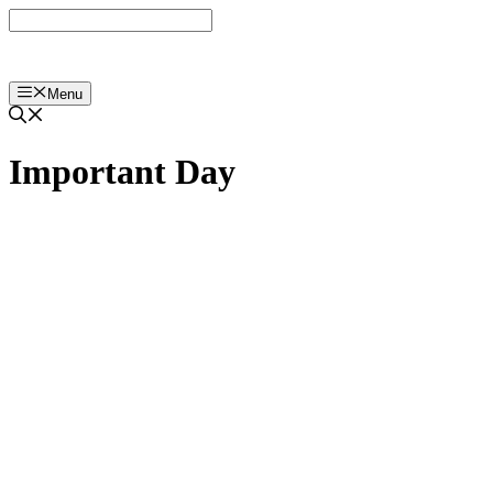
Langsung
ke
isi
Menu
Important Day