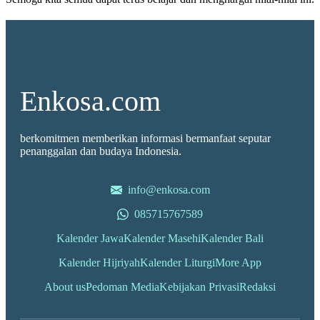
Enkosa.com
berkomitmen memberikan informasi bermanfaat seputar
penanggalan dan budaya Indonesia.
info@enkosa.com
085715767589
Kalender Jawa
Kalender Masehi
Kalender Bali
Kalender Hijriyah
Kalender Liturgi
More App
About us
Pedoman Media
Kebijakan Privasi
Redaksi