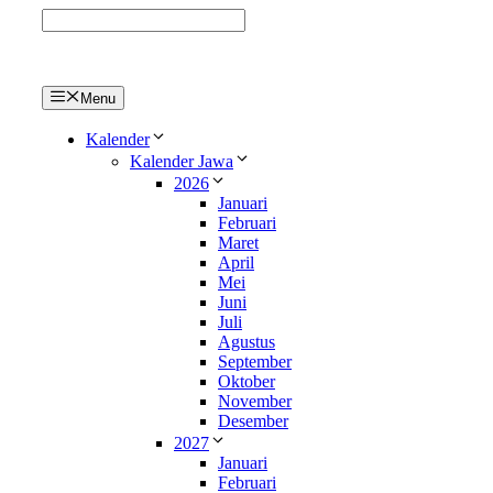
Langsung
ke
isi
Menu
Kalender
Kalender Jawa
2026
Januari
Februari
Maret
April
Mei
Juni
Juli
Agustus
September
Oktober
November
Desember
2027
Januari
Februari