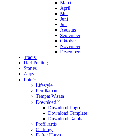
Maret
April
Mei
Juni
Juli
Agustus
September
Oktober
November
Desember
Tradisi
Hari Penting
Stories
Apps
Lain
Lifestyle
Pernikahan
Tempat Wisata
Download
Download Logo
Download Template
Download Gambar
Profil Artis
Olahraga
Daftar Harga