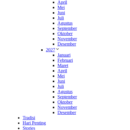
April
Mei
Juni
Juli
Agustus
September
Oktober
November
Desember
2027
Januari
Februari
Maret
April
Mei
Juni
Juli
Agustus
September
Oktober
November
Desember
Tradisi
Hari Penting
Stories