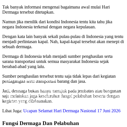
Tak banyak informasi mengenai bagaimana awal mulai Hari
Dermaga tersebut ditetapkan.
Namun jika menilik dari kondisi Indonesia tentu kita tahu jika
negara Indonesia terkenal dengan negara kepulauan.
Dengan kata lain banyak sekali pulau-pulau di Indonesia yang tentu
menjadi perlintasan kapal. Nah, kapal-kapal tersebut akan menepi di
sebuah dermaga.
Dermaga di Indonesia telah menjadi sumber penghasilan serta
sarana transportasi untuk semua masyarakat Indonesia sejak
berabad-abad yang lalu.
Sumber penghasilan tersebut tentu saja tidak lepas dari kegiatan
Hari Dermaga Nasional
perdagangan serta transportasi barang dan jasa.
Hari Dermaga Nasional diperingati setiap tahun pada tanggal 17
Jadi, dermaga bukan hanya merujuk pada jembatan atau bangunan
Juni di Indonesia sebagai hari peringatan bunga rampai dari hasil
saja melainkan juga keseluruhan fungsi pelabuhan beserta dengan
kegiatan yang dilaksanakan.
perjuangan rakyat dalam mengisi kemerdekaan Indonesia pada
masa itu.
Oleh Endik Eko
Lihat Juga:
Ucapan Selamat Hari Dermaga Nasional 17 Juni 2026
Pada Jun 5, 2023
Fungsi Dermaga Dan Pelabuhan