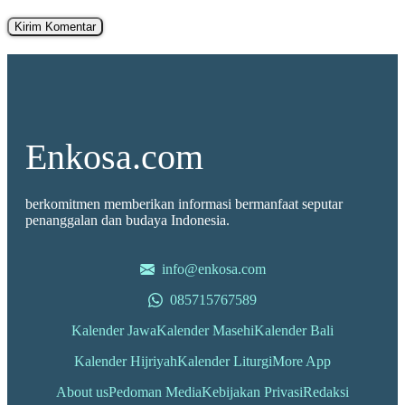
Enkosa.com
berkomitmen memberikan informasi bermanfaat seputar
penanggalan dan budaya Indonesia.
info@enkosa.com
085715767589
Kalender Jawa
Kalender Masehi
Kalender Bali
Kalender Hijriyah
Kalender Liturgi
More App
About us
Pedoman Media
Kebijakan Privasi
Redaksi