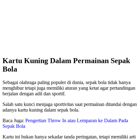
Kartu Kuning Dalam Permainan Sepak
Bola
Sebagai olahraga paling populer di dunia, sepak bola tidak hanya
menghibur tetapi juga memiliki aturan yang ketat agar pertandingan
berjalan dengan adil dan sportif.
Salah satu kunci menjaga sportivitas saat permainan ditandai dengan
adanya kartu kuning dalam sepak bola.
Baca Juga:
Pengertian Throw In atau Lemparan ke Dalam Pada
Sepak Bola
Kartu ini bukan hanya sekadar tanda peringatan, tetapi memiliki arti