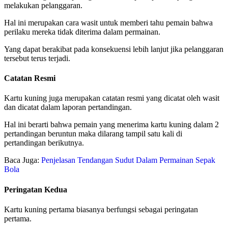
melakukan pelanggaran.
Hal ini merupakan cara wasit untuk memberi tahu pemain bahwa
perilaku mereka tidak diterima dalam permainan.
Yang dapat berakibat pada konsekuensi lebih lanjut jika pelanggaran
tersebut terus terjadi.
Catatan Resmi
Kartu kuning juga merupakan catatan resmi yang dicatat oleh wasit
dan dicatat dalam laporan pertandingan.
Hal ini berarti bahwa pemain yang menerima kartu kuning dalam 2
pertandingan beruntun maka dilarang tampil satu kali di
pertandingan berikutnya.
Baca Juga:
Penjelasan Tendangan Sudut Dalam Permainan Sepak
Bola
Peringatan Kedua
Kartu kuning pertama biasanya berfungsi sebagai peringatan
pertama.