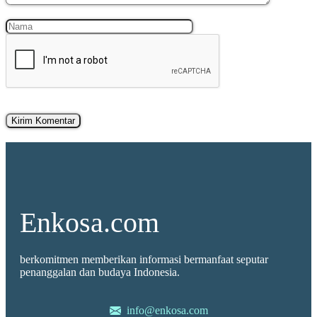
Nama
Surel
Enkosa.com
berkomitmen memberikan informasi bermanfaat seputar
penanggalan dan budaya Indonesia.
info@enkosa.com