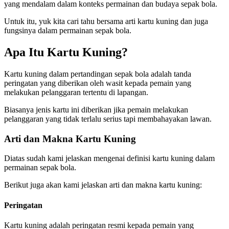
yang mendalam dalam konteks permainan dan budaya sepak bola.
Untuk itu, yuk kita cari tahu bersama arti kartu kuning dan juga
fungsinya dalam permainan sepak bola.
Apa Itu Kartu Kuning?
Kartu kuning dalam pertandingan sepak bola adalah tanda
peringatan yang diberikan oleh wasit kepada pemain yang
melakukan pelanggaran tertentu di lapangan.
Biasanya jenis kartu ini diberikan jika pemain melakukan
pelanggaran yang tidak terlalu serius tapi membahayakan lawan.
Arti dan Makna Kartu Kuning
Diatas sudah kami jelaskan mengenai definisi kartu kuning dalam
permainan sepak bola.
Berikut juga akan kami jelaskan arti dan makna kartu kuning:
Peringatan
Kartu kuning adalah peringatan resmi kepada pemain yang