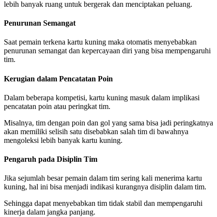
lebih banyak ruang untuk bergerak dan menciptakan peluang.
Penurunan Semangat
Saat pemain terkena kartu kuning maka otomatis menyebabkan
penurunan semangat dan kepercayaan diri yang bisa mempengaruhi
tim.
Kerugian dalam Pencatatan Poin
Dalam beberapa kompetisi, kartu kuning masuk dalam implikasi
pencatatan poin atau peringkat tim.
Misalnya, tim dengan poin dan gol yang sama bisa jadi peringkatnya
akan memiliki selisih satu disebabkan salah tim di bawahnya
mengoleksi lebih banyak kartu kuning.
Pengaruh pada Disiplin Tim
Jika sejumlah besar pemain dalam tim sering kali menerima kartu
kuning, hal ini bisa menjadi indikasi kurangnya disiplin dalam tim.
Sehingga dapat menyebabkan tim tidak stabil dan mempengaruhi
kinerja dalam jangka panjang.