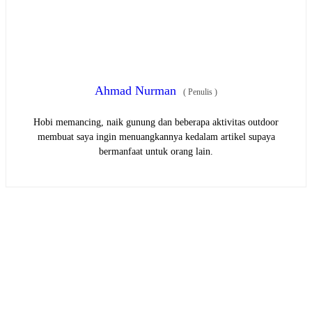
Ahmad Nurman
(
Penulis
)
Hobi memancing, naik gunung dan beberapa aktivitas outdoor
membuat saya ingin menuangkannya kedalam artikel supaya
bermanfaat untuk orang lain.