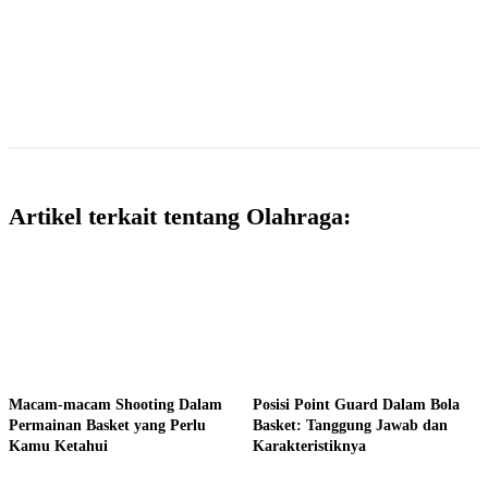
Artikel terkait tentang Olahraga:
Macam-macam Shooting Dalam
Posisi Point Guard Dalam Bola
Permainan Basket yang Perlu
Basket: Tanggung Jawab dan
Kamu Ketahui
Karakteristiknya