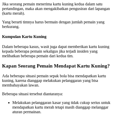
Jika seorang pemain menerima kartu kuning kedua dalam satu
pertandingan, maka akan mengakibatkan pengusiran dari lapangan
(kartu merah).
Yang berarti timnya harus bermain dengan jumlah pemain yang
berkurang.
Kumpulan Kartu Kuning
Dalam beberapa kasus, wasit juga dapat memberikan kartu kuning
kepada beberapa pemain sekaligus jika terjadi insiden yang
melibatkan beberapa pemain dari kedua tim.
Kapan Seorang Pemain Mendapat Kartu Kuning?
Ada beberapa situasi pemain sepak bola bisa mendapatkan kartu
kuning, karena dianggap melakukan pelanggaran yang bisa
membahayakan lawan.
Beberapa situasi tersebut diantaranya:
Melakukan pelanggaran kasar yang tidak cukup serius untuk
mendapatkan kartu merah tetapi masih dianggap melanggar
aturan permainan.