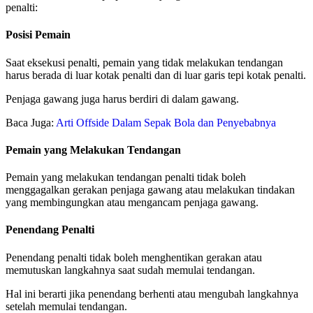
penalti:
Posisi Pemain
Saat eksekusi penalti, pemain yang tidak melakukan tendangan
harus berada di luar kotak penalti dan di luar garis tepi kotak penalti.
Penjaga gawang juga harus berdiri di dalam gawang.
Baca Juga:
Arti Offside Dalam Sepak Bola dan Penyebabnya
Pemain yang Melakukan Tendangan
Pemain yang melakukan tendangan penalti tidak boleh
menggagalkan gerakan penjaga gawang atau melakukan tindakan
yang membingungkan atau mengancam penjaga gawang.
Penendang Penalti
Penendang penalti tidak boleh menghentikan gerakan atau
memutuskan langkahnya saat sudah memulai tendangan.
Hal ini berarti jika penendang berhenti atau mengubah langkahnya
setelah memulai tendangan.