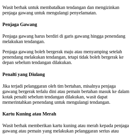
Wasit berhak untuk membatalkan tendangan dan mengizinkan
penjaga gawang untuk mengulangi penyelamatan.
Penjaga Gawang
Penjaga gawang harus berdiri di garis gawang hingga penendang
melakukan tendangan.
Penjaga gawang boleh bergerak maju atau menyamping setelah
penendang melakukan tendangan, tetapi tidak boleh bergerak ke
depan sebelum tendangan dilakukan.
Penalti yang Diulang
Jika terjadi pelanggaran oleh tim bertahan, misalnya penjaga
gawang bergerak terlalu dini atau pemain bertahan masuk ke dalam
kotak penalti sebelum tendangan dilakukan, wasit dapat
memerintahkan penendang untuk mengulangi tendangan.
Kartu Kuning atau Merah
Wasit berhak memberikan kartu kuning atau merah kepada penjaga
gawang atau pemain yang melakukan pelanggaran serius atau