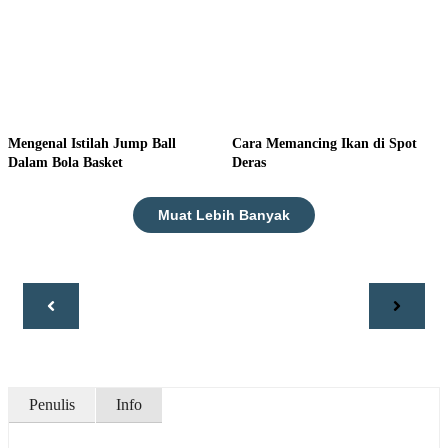
Mengenal Istilah Jump Ball
Cara Memancing Ikan di Spot
Dalam Bola Basket
Deras
Muat Lebih Banyak
Penulis
Info