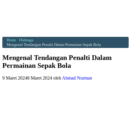
Home
Olahraga
Mengenal Tendangan Penalti Dalam Permainan Sepak Bola
Mengenal Tendangan Penalti Dalam
Permainan Sepak Bola
9 Maret 2024
8 Maret 2024
oleh
Ahmad Nurman