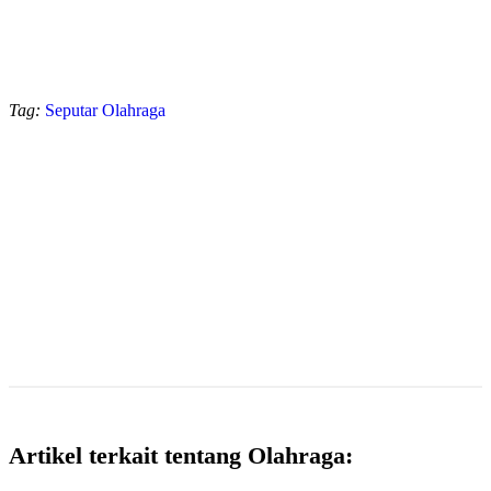
Tag:
Seputar Olahraga
Artikel terkait tentang Olahraga: