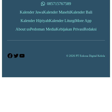
085715767589
Kalender Jawa
Kalender Masehi
Kalender Bali
Kalender Hijriyah
Kalender Liturgi
More App
About us
Pedoman Media
Kebijakan Privasi
Redaksi
Facebook
Twitter
YouTube
© 2026 PT Enkosa Digital Kelola