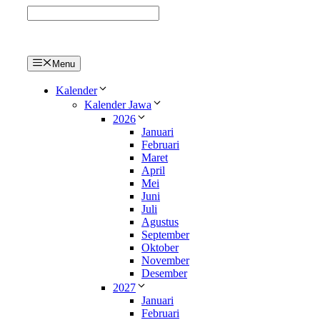
Langsung
ke
isi
Menu
Kalender
Kalender Jawa
2026
Januari
Februari
Maret
April
Mei
Juni
Juli
Agustus
September
Oktober
November
Desember
2027
Januari
Februari