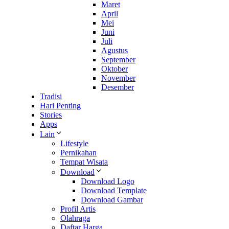
Maret
April
Mei
Juni
Juli
Agustus
September
Oktober
November
Desember
Tradisi
Hari Penting
Stories
Apps
Lain
Lifestyle
Pernikahan
Tempat Wisata
Download
Download Logo
Download Template
Download Gambar
Profil Artis
Olahraga
Daftar Harga