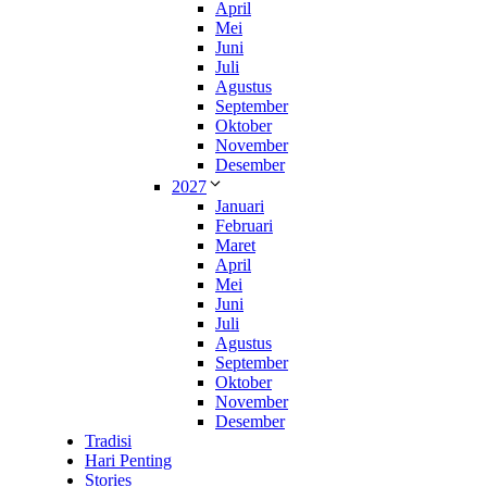
April
Mei
Juni
Juli
Agustus
September
Oktober
November
Desember
2027
Januari
Februari
Maret
April
Mei
Juni
Juli
Agustus
September
Oktober
November
Desember
Tradisi
Hari Penting
Stories