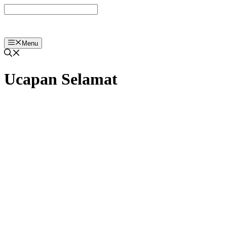
Langsung
ke
isi
Menu
Ucapan Selamat