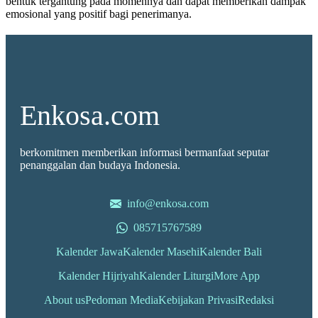
bentuk tergantung pada momennya dan dapat memberikan dampak
emosional yang positif bagi penerimanya.
Enkosa.com
berkomitmen memberikan informasi bermanfaat seputar
penanggalan dan budaya Indonesia.
info@enkosa.com
085715767589
Kalender Jawa
Kalender Masehi
Kalender Bali
Kalender Hijriyah
Kalender Liturgi
More App
About us
Pedoman Media
Kebijakan Privasi
Redaksi