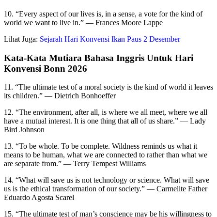
10. “Every aspect of our lives is, in a sense, a vote for the kind of
world we want to live in.” — Frances Moore Lappe
Lihat Juga:
Sejarah Hari Konvensi Ikan Paus 2 Desember
Kata-Kata Mutiara Bahasa Inggris Untuk Hari
Konvensi Bonn 2026
11. “The ultimate test of a moral society is the kind of world it leaves
its children.” — Dietrich Bonhoeffer
12. “The environment, after all, is where we all meet, where we all
have a mutual interest. It is one thing that all of us share.” — Lady
Bird Johnson
13. “To be whole. To be complete. Wildness reminds us what it
means to be human, what we are connected to rather than what we
are separate from.” — Terry Tempest Williams
14. “What will save us is not technology or science. What will save
us is the ethical transformation of our society.” — Carmelite Father
Eduardo Agosta Scarel
15. “The ultimate test of man’s conscience may be his willingness to