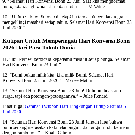
9. “Selamat Hari Konvensi Bonn 23 Juni, Saat kita menghormati
Hari Konvensi Bonn diperingati setiap tahun pada tanggal 23
bumi, kita menghormati diri kita sendiri.” – LM Wilde
Juni sebagai peringatan penandatanganan Konvensi
10. “Hidup di bumi itu mahal, tetapi itu termasuk perjalanan gratis
Keanekaragaman Hayati pada 1992 di Bonn, Jerman.
mengelilingi matahari setiap tahun. Selamat Hari Konvensi Bonn 23
Oleh Endik Eko
Juni 2026!”
Pada Jun 21, 2024
Kutipan Untuk Memperingati Hari Konvensi Bonn
2026 Dari Para Tokoh Dunia
11. “Ibu Pertiwi berbicara kepadamu melalui setiap bunga. Selamat
Hari Konvensi Bonn 23 Juni!”
12. “Bumi bukan milik kita: kita milik Bumi. Selamat Hari
Konvensi Bonn 23 Juni 2026” – Marlee Matlin
13. “Selamat Hari Konvensi Bonn 23 Juni! Di bumi, tidak ada
surga, tapi ada potongan-potongannya.” – Jules Renard
Lihat Juga:
Gambar Twibbon Hari Lingkungan Hidup Sedunia 5
Juni 2026
14. “Selamat Hari Konvensi Bonn 23 Juni! Jangan lupa bahwa
bumi senang merasakan kaki telanjangmu dan angin rindu bermain
dengan rambutmu.” – Khalil Gibran.