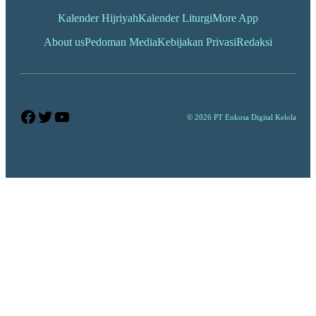
Kalender Hijriyah
Kalender Liturgi
More App
About us
Pedoman Media
Kebijakan Privasi
Redaksi
Facebook
Twitter
YouTube
© 2026 PT Enkosa Digital Kelola