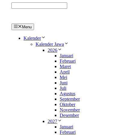
Langsung
ke
isi
Menu
Kalender
Kalender Jawa
2026
Januari
Februari
Maret
April
Mei
Juni
Juli
Agustus
September
Oktober
November
Desember
2027
Januari
Februari