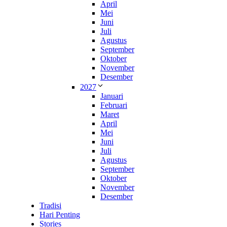
April
Mei
Juni
Juli
Agustus
September
Oktober
November
Desember
2027
Januari
Februari
Maret
April
Mei
Juni
Juli
Agustus
September
Oktober
November
Desember
Tradisi
Hari Penting
Stories