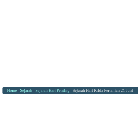
Home
Sejarah
Sejarah Hari Penting
Sejarah Hari Krida Pertanian 21 Juni