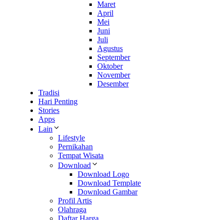
Maret
April
Mei
Juni
Juli
Agustus
September
Oktober
November
Desember
Tradisi
Hari Penting
Stories
Apps
Lain
Lifestyle
Pernikahan
Tempat Wisata
Download
Download Logo
Download Template
Download Gambar
Profil Artis
Olahraga
Daftar Harga