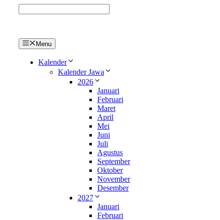
Langsung
ke
isi
Menu
Kalender
Kalender Jawa
2026
Januari
Februari
Maret
April
Mei
Juni
Juli
Agustus
September
Oktober
November
Desember
2027
Januari
Februari