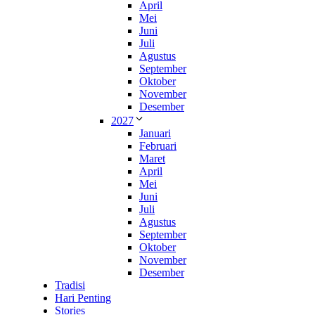
April
Mei
Juni
Juli
Agustus
September
Oktober
November
Desember
2027
Januari
Februari
Maret
April
Mei
Juni
Juli
Agustus
September
Oktober
November
Desember
Tradisi
Hari Penting
Stories