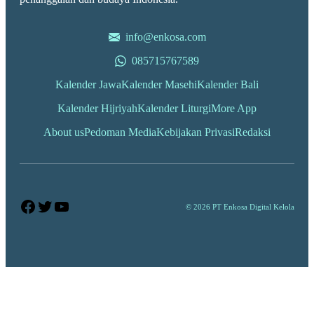
info@enkosa.com
085715767589
Kalender Jawa
Kalender Masehi
Kalender Bali
Kalender Hijriyah
Kalender Liturgi
More App
About us
Pedoman Media
Kebijakan Privasi
Redaksi
Facebook
Twitter
YouTube
© 2026 PT Enkosa Digital Kelola