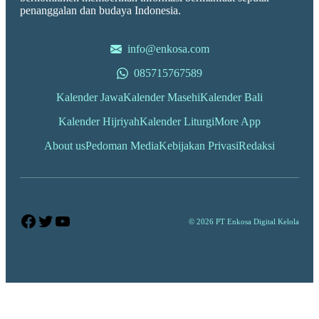
penanggalan dan budaya Indonesia.
info@enkosa.com
085715767589
Kalender Jawa
Kalender Masehi
Kalender Bali
Kalender Hijriyah
Kalender Liturgi
More App
About us
Pedoman Media
Kebijakan Privasi
Redaksi
Facebook
Twitter
YouTube
© 2026 PT Enkosa Digital Kelola