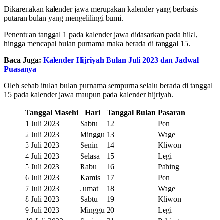
Dikarenakan kalender jawa merupakan kalender yang berbasis
putaran bulan yang mengelilingi bumi.
Penentuan tanggal 1 pada kalender jawa didasarkan pada hilal,
hingga mencapai bulan purnama maka berada di tanggal 15.
Baca Juga:
Kalender Hijriyah Bulan Juli 2023 dan Jadwal
Puasanya
Oleh sebab itulah bulan purnama sempurna selalu berada di tanggal
15 pada kalender jawa maupun pada kalender hijriyah.
Tanggal Masehi
Hari
Tanggal Bulan
Pasaran
1 Juli 2023
Sabtu
12
Pon
2 Juli 2023
Minggu
13
Wage
3 Juli 2023
Senin
14
Kliwon
4 Juli 2023
Selasa
15
Legi
5 Juli 2023
Rabu
16
Pahing
6 Juli 2023
Kamis
17
Pon
7 Juli 2023
Jumat
18
Wage
8 Juli 2023
Sabtu
19
Kliwon
9 Juli 2023
Minggu
20
Legi