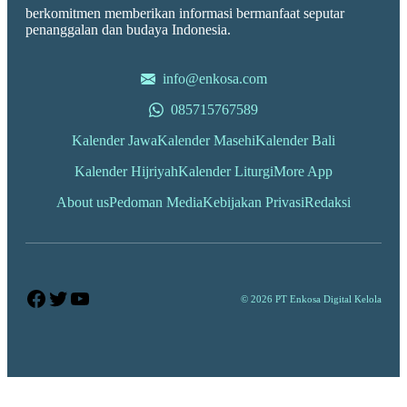
berkomitmen memberikan informasi bermanfaat seputar
penanggalan dan budaya Indonesia.
info@enkosa.com
085715767589
Kalender Jawa
Kalender Masehi
Kalender Bali
Kalender Hijriyah
Kalender Liturgi
More App
About us
Pedoman Media
Kebijakan Privasi
Redaksi
Facebook
Twitter
YouTube
© 2026 PT Enkosa Digital Kelola