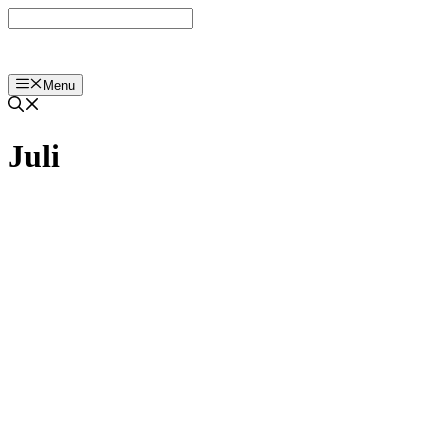
Langsung
ke
isi
Menu
Juli