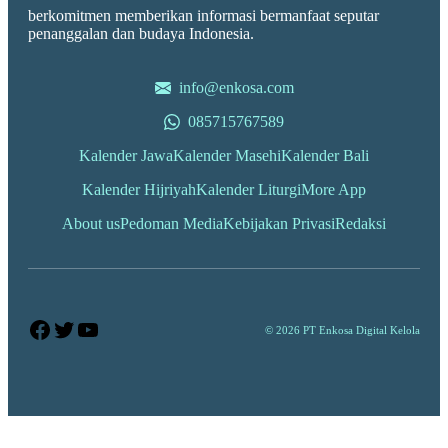
berkomitmen memberikan informasi bermanfaat seputar
penanggalan dan budaya Indonesia.
info@enkosa.com
085715767589
Kalender Jawa
Kalender Masehi
Kalender Bali
Kalender Hijriyah
Kalender Liturgi
More App
About us
Pedoman Media
Kebijakan Privasi
Redaksi
Facebook
Twitter
YouTube
© 2026 PT Enkosa Digital Kelola