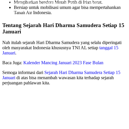
Mengibarkan bendera Merah Putih di Irian barat.
perjuangan dan juga semangat para pahlawan yang sudah gugur
Bersiap untuk mobilisasi umum agar bisa mempertahankan
pada pertempuran yang terja
Oleh Endik Eko
Tanah Air Indonesia.
Pada Des 30, 2024
Tentang Sejarah Hari Dharma Samudera Setiap 15
Januari
Nah itulah sejarah Hari Dharma Samudera yang selalu diperingati
oleh masyarakat Indonesia khususnya TNI AL setiap
tanggal 15
Januari
.
Baca Juga:
Kalender Mancing Januari 2023 Fase Bulan
Semoga informasi dari
Sejarah Hari Dharma Samudera Setiap 15
Januari
di atas bisa menambah wawasan kita terhadap sejarah
perjuangan pahlawan kita.