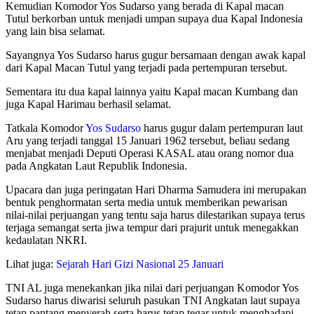
Kemudian Komodor Yos Sudarso yang berada di Kapal macan
Tutul berkorban untuk menjadi umpan supaya dua Kapal Indonesia
yang lain bisa selamat.
Sayangnya Yos Sudarso harus gugur bersamaan dengan awak kapal
dari Kapal Macan Tutul yang terjadi pada pertempuran tersebut.
Sementara itu dua kapal lainnya yaitu Kapal macan Kumbang dan
juga Kapal Harimau berhasil selamat.
Tatkala Komodor
Yos Sudarso
harus gugur dalam pertempuran laut
Aru yang terjadi tanggal 15 Januari 1962 tersebut, beliau sedang
menjabat menjadi Deputi Operasi KASAL atau orang nomor dua
pada Angkatan Laut Republik Indonesia.
Upacara dan juga peringatan Hari Dharma Samudera ini merupakan
bentuk penghormatan serta media untuk memberikan pewarisan
nilai-nilai perjuangan yang tentu saja harus dilestarikan supaya terus
terjaga semangat serta jiwa tempur dari prajurit untuk menegakkan
kedaulatan NKRI.
Lihat juga:
Sejarah Hari Gizi Nasional 25 Januari
TNI AL juga menekankan jika nilai dari perjuangan Komodor Yos
Sudarso harus diwarisi seluruh pasukan TNI Angkatan laut supaya
tetap pantang menyerah serta harus tetap tegar untuk menghadapi