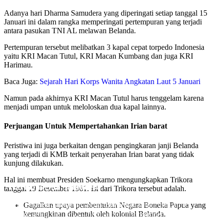
Adanya hari Dharma Samudera yang diperingati setiap tanggal 15
Januari ini dalam rangka memperingati pertempuran yang terjadi
antara pasukan TNI AL melawan Belanda.
Pertempuran tersebut melibatkan 3 kapal cepat torpedo Indonesia
yaitu KRI Macan Tutul, KRI Macan Kumbang dan juga KRI
Harimau.
Baca Juga:
Sejarah Hari Korps Wanita Angkatan Laut 5 Januari
Namun pada akhirnya KRI Macan Tutul harus tenggelam karena
menjadi umpan untuk meloloskan dua kapal lainnya.
Perjuangan Untuk Mempertahankan Irian barat
Peristiwa ini juga berkaitan dengan pengingkaran janji Belanda
yang terjadi di KMB terkait penyerahan Irian barat yang tidak
kunjung dilakukan.
Hal ini membuat Presiden Soekarno mengungkapkan Trikora
Hari Dharma Samudera
tanggal 19 Desember 1961. Isi dari Trikora tersebut adalah.
Hari Dharma Samudera selalu diperingati setiap tanggal 15
Gagalkan upaya pembentukan Negara Boneka Papua yang
kemungkinan dibentuk oleh kolonial Belanda.
januari setiap tahunnya – bertujuan untuk memperingati