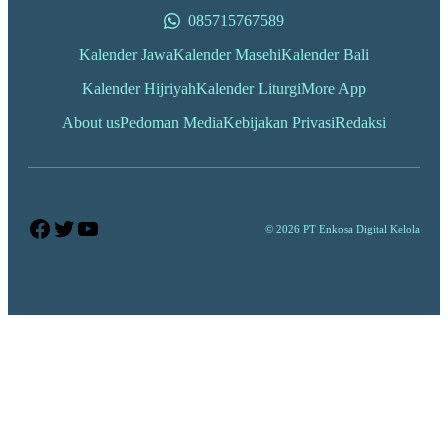
085715767589
Kalender Jawa
Kalender Masehi
Kalender Bali
Kalender Hijriyah
Kalender Liturgi
More App
About us
Pedoman Media
Kebijakan Privasi
Redaksi
Facebook
Twitter
YouTube
© 2026 PT Enkosa Digital Kelola