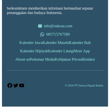
berkomitmen memberikan informasi bermanfaat seputar
penanggalan dan budaya Indonesia.
info@enkosa.com
085715767589
Kalender Jawa
Kalender Masehi
Kalender Bali
Kalender Hijriyah
Kalender Liturgi
More App
About us
Pedoman Media
Kebijakan Privasi
Redaksi
Facebook
Twitter
YouTube
© 2026 PT Enkosa Digital Kelola