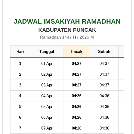
JADWAL IMSAKIYAH RAMADHAN
KABUPATEN PUNCAK
Ramadhan 1447 H / 2026 M
Hari
Tanggal
Imsak
Subuh
Dz
1
01 Apr
04:27
04:37
11
2
02 Apr
04:27
04:37
11
3
03 Apr
04:27
04:37
11
4
04 Apr
04:26
04:36
11
5
05 Apr
04:26
04:36
11
6
06 Apr
04:26
04:36
11
7
07 Apr
04:26
04:36
11