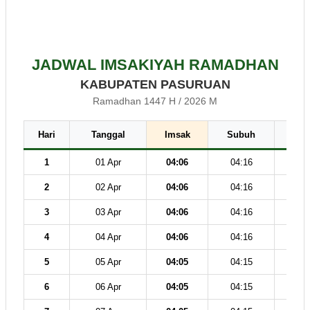
JADWAL IMSAKIYAH RAMADHAN
KABUPATEN PASURUAN
Ramadhan 1447 H / 2026 M
Hari
Tanggal
Imsak
Subuh
Dz
1
01 Apr
04:06
04:16
11
2
02 Apr
04:06
04:16
11
3
03 Apr
04:06
04:16
11
4
04 Apr
04:06
04:16
11
5
05 Apr
04:05
04:15
11
6
06 Apr
04:05
04:15
11