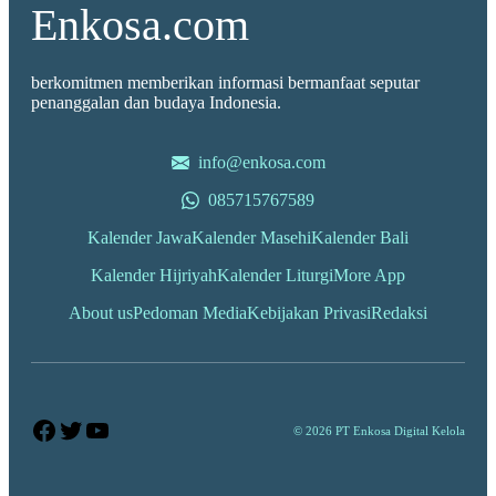
Enkosa.com
berkomitmen memberikan informasi bermanfaat seputar
penanggalan dan budaya Indonesia.
info@enkosa.com
085715767589
Kalender Jawa
Kalender Masehi
Kalender Bali
Kalender Hijriyah
Kalender Liturgi
More App
About us
Pedoman Media
Kebijakan Privasi
Redaksi
Facebook
Twitter
YouTube
© 2026 PT Enkosa Digital Kelola