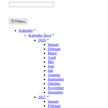
Langsung
ke
isi
Menu
Kalender
Kalender Jawa
2026
Januari
Februari
Maret
April
Mei
Juni
Juli
Agustus
September
Oktober
November
Desember
2027
Januari
Februari