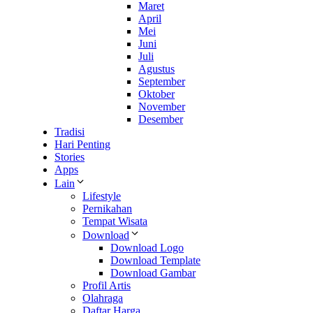
Maret
April
Mei
Juni
Juli
Agustus
September
Oktober
November
Desember
Tradisi
Hari Penting
Stories
Apps
Lain
Lifestyle
Pernikahan
Tempat Wisata
Download
Download Logo
Download Template
Download Gambar
Profil Artis
Olahraga
Daftar Harga