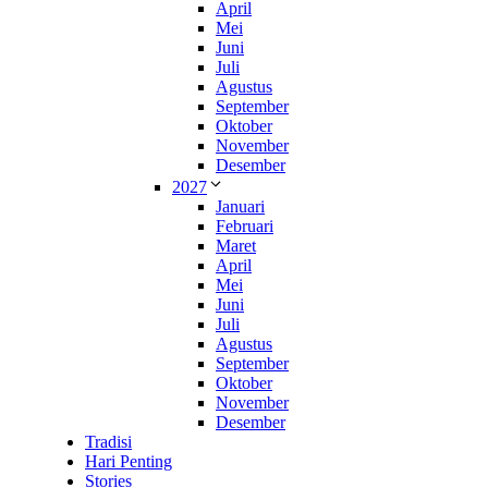
April
Mei
Juni
Juli
Agustus
September
Oktober
November
Desember
2027
Januari
Februari
Maret
April
Mei
Juni
Juli
Agustus
September
Oktober
November
Desember
Tradisi
Hari Penting
Stories