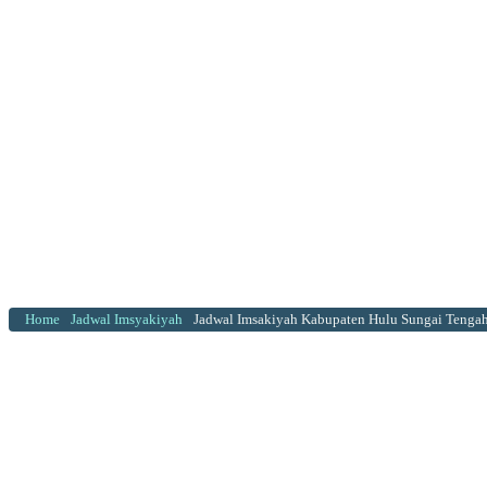
Home
Jadwal Imsyakiyah
Jadwal Imsakiyah Kabupaten Hulu Sungai Tenga