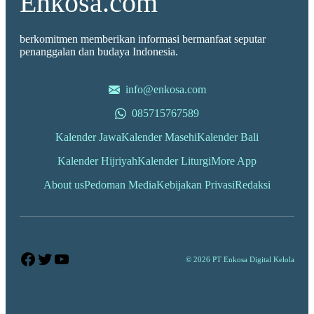
Enkosa.com
berkomitmen memberikan informasi bermanfaat seputar
penanggalan dan budaya Indonesia.
info@enkosa.com
085715767589
Kalender Jawa
Kalender Masehi
Kalender Bali
Kalender Hijriyah
Kalender Liturgi
More App
About us
Pedoman Media
Kebijakan Privasi
Redaksi
Facebook
Twitter
YouTube
© 2026 PT Enkosa Digital Kelola