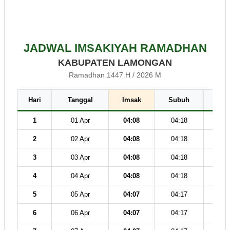
JADWAL IMSAKIYAH RAMADHAN
KABUPATEN LAMONGAN
Ramadhan 1447 H / 2026 M
Hari
Tanggal
Imsak
Subuh
Dz
1
01 Apr
04:08
04:18
11
2
02 Apr
04:08
04:18
11
3
03 Apr
04:08
04:18
11
4
04 Apr
04:08
04:18
11
5
05 Apr
04:07
04:17
11
6
06 Apr
04:07
04:17
11