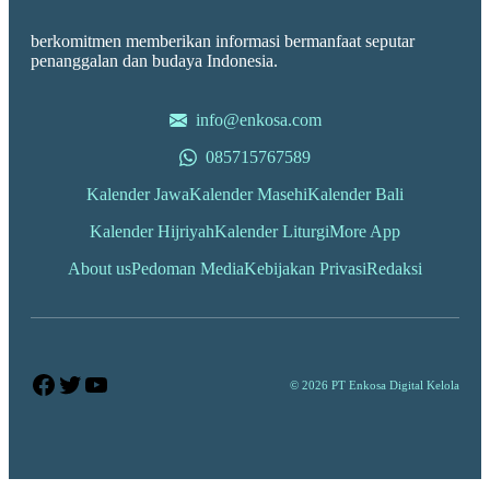
berkomitmen memberikan informasi bermanfaat seputar
penanggalan dan budaya Indonesia.
info@enkosa.com
085715767589
Kalender Jawa
Kalender Masehi
Kalender Bali
Kalender Hijriyah
Kalender Liturgi
More App
About us
Pedoman Media
Kebijakan Privasi
Redaksi
Facebook
Twitter
YouTube
© 2026 PT Enkosa Digital Kelola