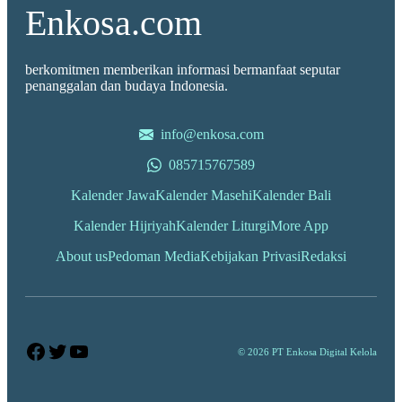
Enkosa.com
berkomitmen memberikan informasi bermanfaat seputar
penanggalan dan budaya Indonesia.
info@enkosa.com
085715767589
Kalender Jawa
Kalender Masehi
Kalender Bali
Kalender Hijriyah
Kalender Liturgi
More App
About us
Pedoman Media
Kebijakan Privasi
Redaksi
Facebook
Twitter
YouTube
© 2026 PT Enkosa Digital Kelola