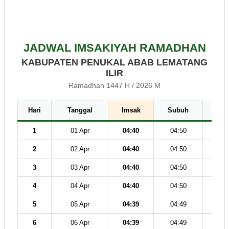
JADWAL IMSAKIYAH RAMADHAN
KABUPATEN PENUKAL ABAB LEMATANG
ILIR
Ramadhan 1447 H / 2026 M
Hari
Tanggal
Imsak
Subuh
Dz
1
01 Apr
04:40
04:50
12
2
02 Apr
04:40
04:50
12
3
03 Apr
04:40
04:50
12
4
04 Apr
04:40
04:50
12
5
05 Apr
04:39
04:49
12
6
06 Apr
04:39
04:49
12