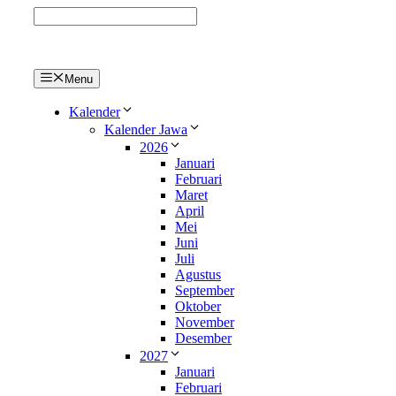
Langsung
ke
isi
Menu
Kalender
Kalender Jawa
2026
Januari
Februari
Maret
April
Mei
Juni
Juli
Agustus
September
Oktober
November
Desember
2027
Januari
Februari