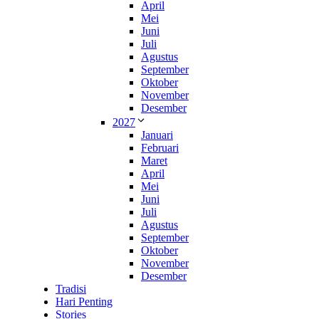
April
Mei
Juni
Juli
Agustus
September
Oktober
November
Desember
2027
Januari
Februari
Maret
April
Mei
Juni
Juli
Agustus
September
Oktober
November
Desember
Tradisi
Hari Penting
Stories