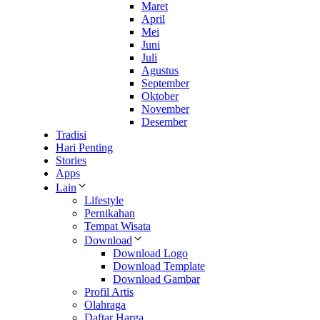
Maret
April
Mei
Juni
Juli
Agustus
September
Oktober
November
Desember
Tradisi
Hari Penting
Stories
Apps
Lain
Lifestyle
Pernikahan
Tempat Wisata
Download
Download Logo
Download Template
Download Gambar
Profil Artis
Olahraga
Daftar Harga