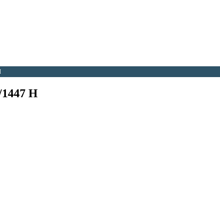
H
/1447 H