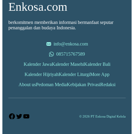
Enkosa.com
berkomitmen memberikan informasi bermanfaat seputar
penanggalan dan budaya Indonesia.
info@enkosa.com
085715767589
Kalender Jawa
Kalender Masehi
Kalender Bali
Kalender Hijriyah
Kalender Liturgi
More App
About us
Pedoman Media
Kebijakan Privasi
Redaksi
Facebook
Twitter
YouTube
© 2026 PT Enkosa Digital Kelola