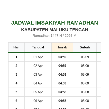
JADWAL IMSAKIYAH RAMADHAN
KABUPATEN MALUKU TENGAH
Ramadhan 1447 H / 2026 M
Hari
Tanggal
Imsak
Subuh
Dz
1
01 Apr
04:59
05:09
12
2
02 Apr
04:59
05:09
12
3
03 Apr
04:59
05:09
12
4
04 Apr
04:59
05:09
12
5
05 Apr
04:58
05:08
12
6
06 Apr
04:58
05:08
12