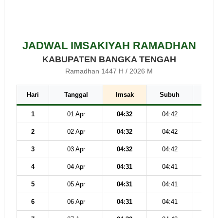
JADWAL IMSAKIYAH RAMADHAN
KABUPATEN BANGKA TENGAH
Ramadhan 1447 H / 2026 M
Hari
Tanggal
Imsak
Subuh
Dz
1
01 Apr
04:32
04:42
12
2
02 Apr
04:32
04:42
12
3
03 Apr
04:32
04:42
12
4
04 Apr
04:31
04:41
12
5
05 Apr
04:31
04:41
12
6
06 Apr
04:31
04:41
12