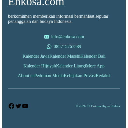
Enkosa.com
berkomitmen memberikan informasi bermanfaat seputar
penanggalan dan budaya Indonesia.
info@enkosa.com
085715767589
Kalender Jawa
Kalender Masehi
Kalender Bali
Kalender Hijriyah
Kalender Liturgi
More App
About us
Pedoman Media
Kebijakan Privasi
Redaksi
Facebook
Twitter
YouTube
© 2026 PT Enkosa Digital Kelola