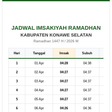
JADWAL IMSAKIYAH RAMADHAN
KABUPATEN KONAWE SELATAN
Ramadhan 1447 H / 2026 M
Hari
Tanggal
Imsak
Subuh
Dz
1
01 Apr
04:28
04:38
11
2
02 Apr
04:27
04:37
11
3
03 Apr
04:27
04:37
11
4
04 Apr
04:27
04:37
11
5
05 Apr
04:27
04:37
11
6
06 Apr
04:26
04:36
11