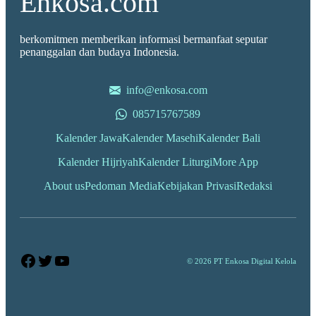
Enkosa.com
berkomitmen memberikan informasi bermanfaat seputar
penanggalan dan budaya Indonesia.
info@enkosa.com
085715767589
Kalender Jawa
Kalender Masehi
Kalender Bali
Kalender Hijriyah
Kalender Liturgi
More App
About us
Pedoman Media
Kebijakan Privasi
Redaksi
Facebook
Twitter
YouTube
© 2026 PT Enkosa Digital Kelola