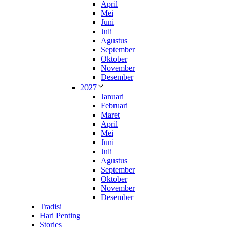
April
Mei
Juni
Juli
Agustus
September
Oktober
November
Desember
2027
Januari
Februari
Maret
April
Mei
Juni
Juli
Agustus
September
Oktober
November
Desember
Tradisi
Hari Penting
Stories