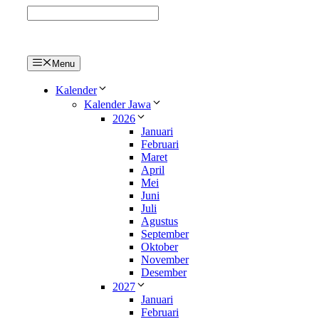
Langsung
ke
isi
Menu
Kalender
Kalender Jawa
2026
Januari
Februari
Maret
April
Mei
Juni
Juli
Agustus
September
Oktober
November
Desember
2027
Januari
Februari