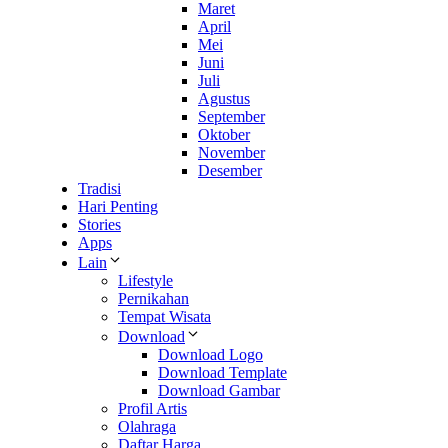
Maret
April
Mei
Juni
Juli
Agustus
September
Oktober
November
Desember
Tradisi
Hari Penting
Stories
Apps
Lain
Lifestyle
Pernikahan
Tempat Wisata
Download
Download Logo
Download Template
Download Gambar
Profil Artis
Olahraga
Daftar Harga