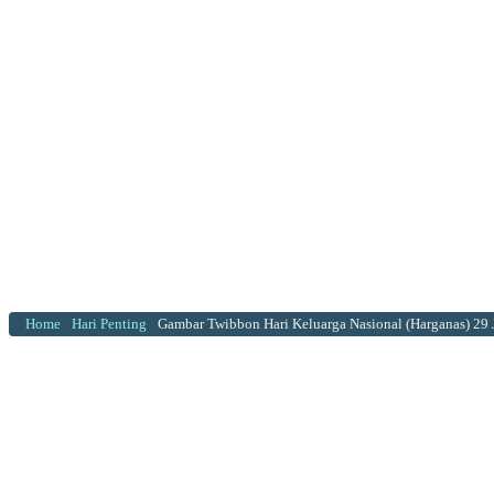
Home
Hari Penting
Gambar Twibbon Hari Keluarga Nasional (Harganas) 29 