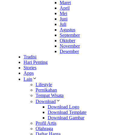
Maret
April
Mei
Juni
Juli
Agustus
September
Oktober
November
Desember
Tradisi
Hari Penting
Stories
Apps
Lain
Lifestyle
Pernikahan
Tempat Wisata
Download
Download Logo
Download Template
Download Gambar
Profil Artis
Olahraga
Daftar Harga