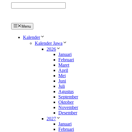
Langsung
ke
isi
Menu
Kalender
Kalender Jawa
2026
Januari
Februari
Maret
April
Mei
Juni
Juli
Agustus
September
Oktober
November
Desember
2027
Januari
Februari