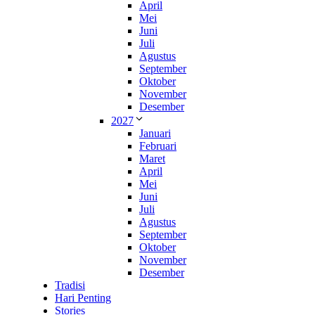
April
Mei
Juni
Juli
Agustus
September
Oktober
November
Desember
2027
Januari
Februari
Maret
April
Mei
Juni
Juli
Agustus
September
Oktober
November
Desember
Tradisi
Hari Penting
Stories