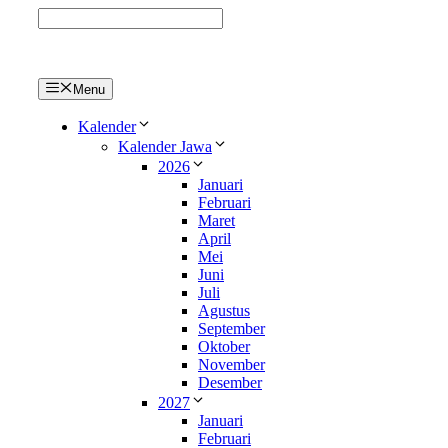
Langsung
ke
isi
Menu
Kalender
Kalender Jawa
2026
Januari
Februari
Maret
April
Mei
Juni
Juli
Agustus
September
Oktober
November
Desember
2027
Januari
Februari