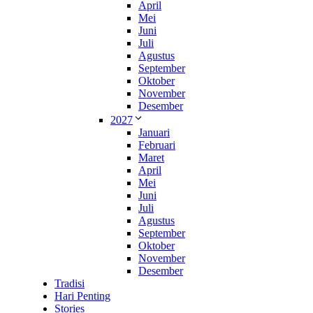
April
Mei
Juni
Juli
Agustus
September
Oktober
November
Desember
2027
Januari
Februari
Maret
April
Mei
Juni
Juli
Agustus
September
Oktober
November
Desember
Tradisi
Hari Penting
Stories