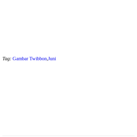
Tag:
Gambar Twibbon
,
Juni