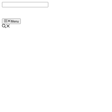
Langsung
ke
isi
Menu