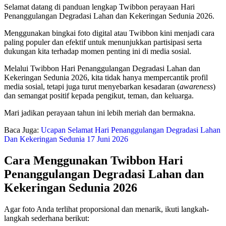
Selamat datang di panduan lengkap Twibbon perayaan Hari
Penanggulangan Degradasi Lahan dan Kekeringan Sedunia 2026.
Menggunakan bingkai foto digital atau Twibbon kini menjadi cara
paling populer dan efektif untuk menunjukkan partisipasi serta
dukungan kita terhadap momen penting ini di media sosial.
Melalui Twibbon Hari Penanggulangan Degradasi Lahan dan
Kekeringan Sedunia 2026, kita tidak hanya mempercantik profil
media sosial, tetapi juga turut menyebarkan kesadaran (
awareness
)
dan semangat positif kepada pengikut, teman, dan keluarga.
Mari jadikan perayaan tahun ini lebih meriah dan bermakna.
Baca Juga:
Ucapan Selamat Hari Penanggulangan Degradasi Lahan
Dan Kekeringan Sedunia 17 Juni 2026
Cara Menggunakan Twibbon Hari
Penanggulangan Degradasi Lahan dan
Kekeringan Sedunia 2026
Agar foto Anda terlihat proporsional dan menarik, ikuti langkah-
langkah sederhana berikut: