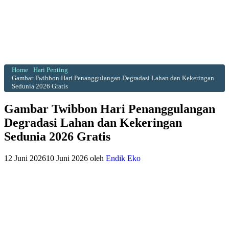
Home
Hari Penting
Gambar Twibbon Hari Penanggulangan Degradasi Lahan dan Kekeringan
Sedunia 2026 Gratis
Gambar Twibbon Hari Penanggulangan
Degradasi Lahan dan Kekeringan
Sedunia 2026 Gratis
12 Juni 2026
10 Juni 2026
oleh
Endik Eko