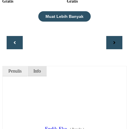
Gratis
Gratis
Muat Lebih Banyak
Penulis
Info
Endik Eko