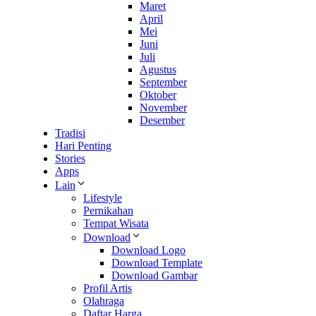
Maret
April
Mei
Juni
Juli
Agustus
September
Oktober
November
Desember
Tradisi
Hari Penting
Stories
Apps
Lain
Lifestyle
Pernikahan
Tempat Wisata
Download
Download Logo
Download Template
Download Gambar
Profil Artis
Olahraga
Daftar Harga