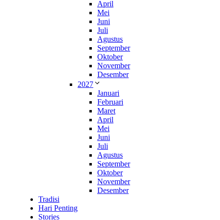
April
Mei
Juni
Juli
Agustus
September
Oktober
November
Desember
2027
Januari
Februari
Maret
April
Mei
Juni
Juli
Agustus
September
Oktober
November
Desember
Tradisi
Hari Penting
Stories