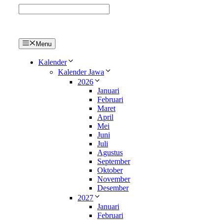
Langsung
ke
isi
Menu
Kalender
Kalender Jawa
2026
Januari
Februari
Maret
April
Mei
Juni
Juli
Agustus
September
Oktober
November
Desember
2027
Januari
Februari