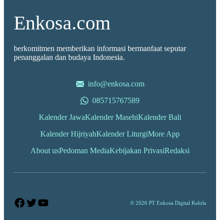
Enkosa.com
berkomitmen memberikan informasi bermanfaat seputar
penanggalan dan budaya Indonesia.
info@enkosa.com
085715767589
Kalender Jawa
Kalender Masehi
Kalender Bali
Kalender Hijriyah
Kalender Liturgi
More App
About us
Pedoman Media
Kebijakan Privasi
Redaksi
Facebook
Twitter
YouTube
© 2026 PT Enkosa Digital Kelola