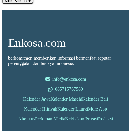
Enkosa.com
berkomitmen memberikan informasi bermanfaat seputar
penanggalan dan budaya Indonesia.
info@enkosa.com
085715767589
Kalender Jawa
Kalender Masehi
Kalender Bali
Kalender Hijriyah
Kalender Liturgi
More App
About us
Pedoman Media
Kebijakan Privasi
Redaksi