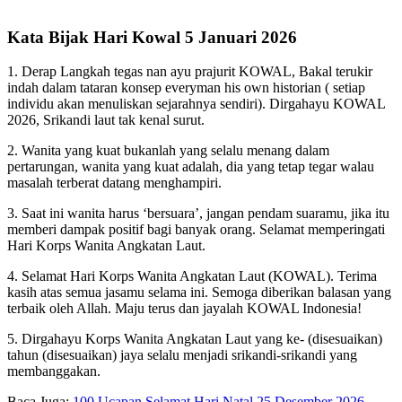
Kata Bijak Hari Kowal 5 Januari 2026
1. Derap Langkah tegas nan ayu prajurit KOWAL, Bakal terukir
indah dalam tataran konsep everyman his own historian ( setiap
individu akan menuliskan sejarahnya sendiri). Dirgahayu KOWAL
2026, Srikandi laut tak kenal surut.
2. Wanita yang kuat bukanlah yang selalu menang dalam
pertarungan, wanita yang kuat adalah, dia yang tetap tegar walau
masalah terberat datang menghampiri.
3. Saat ini wanita harus ‘bersuara’, jangan pendam suaramu, jika itu
memberi dampak positif bagi banyak orang. Selamat memperingati
Hari Korps Wanita Angkatan Laut.
4. Selamat Hari Korps Wanita Angkatan Laut (KOWAL). Terima
kasih atas semua jasamu selama ini. Semoga diberikan balasan yang
terbaik oleh Allah. Maju terus dan jayalah KOWAL Indonesia!
5. Dirgahayu Korps Wanita Angkatan Laut yang ke- (disesuaikan)
tahun (disesuaikan) jaya selalu menjadi srikandi-srikandi yang
membanggakan.
Baca Juga:
100 Ucapan Selamat Hari Natal 25 Desember 2026