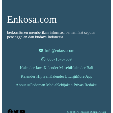
Enkosa.com
berkomitmen memberikan informasi bermanfaat seputar
penanggalan dan budaya Indonesia.
info@enkosa.com
085715767589
Kalender Jawa
Kalender Masehi
Kalender Bali
Kalender Hijriyah
Kalender Liturgi
More App
About us
Pedoman Media
Kebijakan Privasi
Redaksi
Facebook
Twitter
YouTube
© 2026 PT Enkosa Digital Kelola