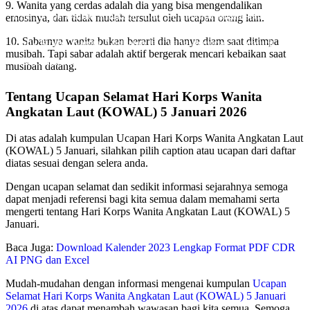
9. Wanita yang cerdas adalah dia yang bisa mengendalikan
Hari Korps Wanita Angkatan Laut Selalu diperingati setiap
emosinya, dan tidak mudah tersulut oleh ucapan orang lain.
tanggal 5 Januari setiap tahunnya – KOWAL adalah sebutan
10. Sabarnya wanita bukan berarti dia hanya diam saat ditimpa
untuk Korps Wanita Angkatan laut yang merupakan prajurit
musibah. Tapi sabar adalah aktif bergerak mencari kebaikan saat
wanita TNI di bidang Angkata
Oleh Endik Eko
musibah datang.
Pada Des 26, 2024
Tentang Ucapan Selamat Hari Korps Wanita
Angkatan Laut (KOWAL) 5 Januari 2026
Di atas adalah kumpulan Ucapan Hari Korps Wanita Angkatan Laut
(KOWAL) 5 Januari, silahkan pilih caption atau ucapan dari daftar
diatas sesuai dengan selera anda.
Dengan ucapan selamat dan sedikit informasi sejarahnya semoga
dapat menjadi referensi bagi kita semua dalam memahami serta
mengerti tentang Hari Korps Wanita Angkatan Laut (KOWAL) 5
Januari.
Baca Juga:
Download Kalender 2023 Lengkap Format PDF CDR
AI PNG dan Excel
Mudah-mudahan dengan informasi mengenai kumpulan
Ucapan
Selamat Hari Korps Wanita Angkatan Laut (KOWAL) 5 Januari
2026
di atas dapat menambah wawasan bagi kita semua. Semoga