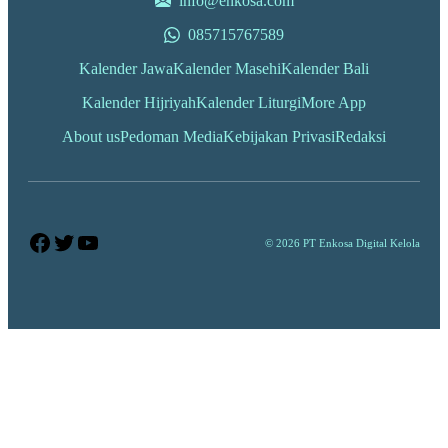
info@enkosa.com
085715767589
Kalender Jawa
Kalender Masehi
Kalender Bali
Kalender Hijriyah
Kalender Liturgi
More App
About us
Pedoman Media
Kebijakan Privasi
Redaksi
Facebook
Twitter
YouTube
© 2026 PT Enkosa Digital Kelola