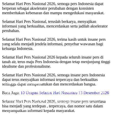
Selamat Hari Pers Nasional 2026, semoga pers Indonesia dapat
berperan sebagai akselerator perubahan dengan konsisten
memberitakan kebenaran dan mampu mengedukasi masyarakat.
Selamat Hari Pers Nasional, teruslah berkarya, menyajikan
informasi yang berkualitas, mencerdaskan serta jadilah akselerator
perubahan.
Selamat Hari Pers Nasional 2026, terima kasih untuk insane pers
yang selalu menjadi jendela informasi, penyebar wawasan bagi
keluarga Indonesia.
Selamat Hari Pers Nasional 2026 kepada seluruh insane pers di
tanah air, terus maju Pers Indonesia dengan tetap menjunjung tinggi
idealisme dan profesionalisme.
Selamat Hari Pers Nasional 2026, semoga insane pers Indonesia
dapat terus menyajikan informasi terpercaya dan berkualitas
Hari Pers Nasional
sehingga dapat mempersatukan dan mencerdaskan bangsa.
Hari Pers Nasional selalu diperingati setiap tanggal 9 Ferbruari
Baca Juga:
10 Ucapan Selamat Hari Nusantara 13 Desember 2026
setiap tahunnya – Jika kita berbicara tentang Hari Pers Nasional,
Selamat Hari Pers Nasional 2026, semoga insane pers senantiasa
perlu kita ketahui jika Wartawan ini mempunyai peran yang
bisa menjadi yang terdepan , terpercaya, dan nomor satu dalam
ganda pada
Oleh Kiki Kinanti
menyampaikan informasi kepada masyarakat.