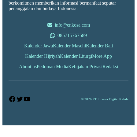
berkomitmen memberikan informasi bermanfaat seputar
penanggalan dan budaya Indonesia.
info@enkosa.com
085715767589
Kalender Jawa
Kalender Masehi
Kalender Bali
Kalender Hijriyah
Kalender Liturgi
More App
About us
Pedoman Media
Kebijakan Privasi
Redaksi
Facebook
Twitter
YouTube
© 2026 PT Enkosa Digital Kelola