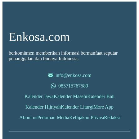
Enkosa.com
berkomitmen memberikan informasi bermanfaat seputar
penanggalan dan budaya Indonesia.
info@enkosa.com
085715767589
Kalender Jawa
Kalender Masehi
Kalender Bali
Kalender Hijriyah
Kalender Liturgi
More App
About us
Pedoman Media
Kebijakan Privasi
Redaksi